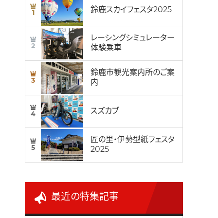
鈴鹿スカイフェスタ2025
1
レーシングシミュレーター
2
体験乗車
鈴鹿市観光案内所のご案
3
内
スズカブ
4
匠の里・伊勢型紙フェスタ
5
2025
最近の特集記事