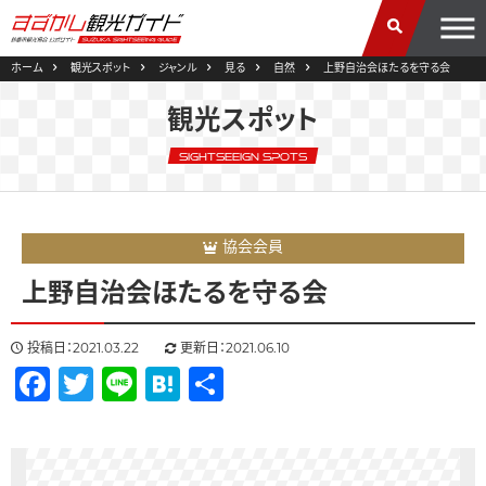
ホーム
観光スポット
ジャンル
見る
自然
上野自治会ほたるを守る会
観光スポット
SightSeeign Spots
協会会員
上野自治会ほたるを守る会
投稿日：2021.03.22
更新日：2021.06.10
Facebook
Twitter
Line
Hatena
共
有